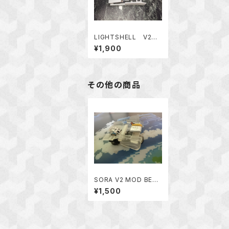
LIGHTSHELL V2
改 (VIPER V2 Pro M
¥1,900
OD)
その他の商品
SORA V2 MOD BETA
Ver.i7
¥1,500