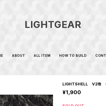
LIGHTGEAR
ME
ABOUT
ALL ITEM
HOW TO BUILD
CONT
LIGHTSHELL V2改 (
¥1,900
SOLD OUT